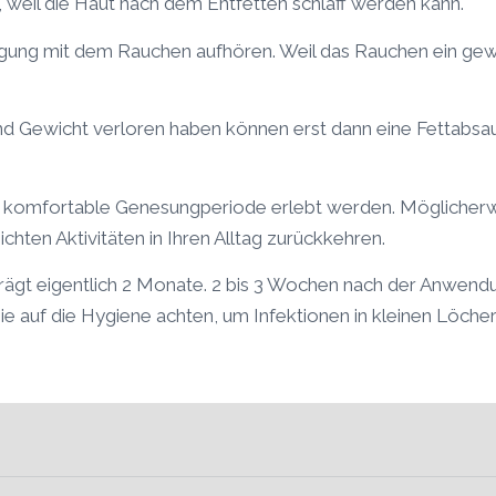
en, weil die Haut nach dem Entfetten schlaff werden kann.
gung mit dem Rauchen aufhören. Weil das Rauchen ein gewi
d Gewicht verloren haben können erst dann eine Fettabsau
 komfortable Genesungperiode erlebt werden. Möglicherwe
chten Aktivitäten in Ihren Alltag zurückkehren.
gt eigentlich 2 Monate. 2 bis 3 Wochen nach der Anwendung
ie auf die Hygiene achten, um Infektionen in kleinen Löche