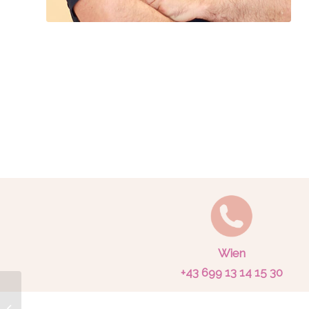
Wien
+43 699 13 14 15 30
Vaser Hi-Def
Liposuction