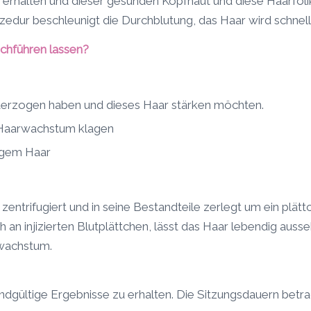
halten und dieser gesunden Kopfhaut und diese Haarfolike
zedur beschleunigt die Durchblutung, das Haar wird schnel
chführen lassen?
nterzogen haben und dieses Haar stärken möchten.
 Haarwachstum klagen
igem Haar
zentrifugiert und in seine Bestandteile zerlegt um ein plät
ich an injizierten Blutplättchen, lässt das Haar lebendig aus
rwachstum.
dgültige Ergebnisse zu erhalten. Die Sitzungsdauern betra